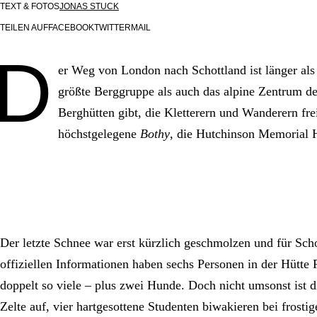
TEXT & FOTOS
JONAS STUCK
TEILEN AUF
FACEBOOK
TWITTER
MAIL
D
er Weg von London nach Schottland ist länger als 
größte Berggruppe als auch das alpine Zentrum der
Berghütten gibt, die Kletterern und Wanderern fre
höchstgelegene
Bothy
, die Hutchinson Memorial Hu
Der letzte Schnee war erst kürzlich geschmolzen und für Scho
offiziellen Informationen haben sechs Personen in der Hütte 
doppelt so viele – plus zwei Hunde. Doch nicht umsonst ist 
Zelte auf, vier hartgesottene Studenten biwakieren bei frosti