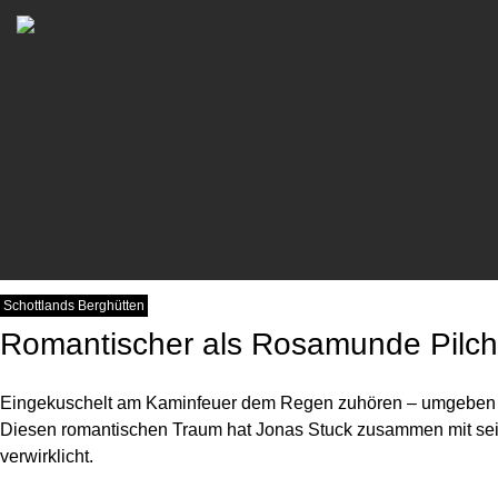
Newsletter Abonnieren
Bitte schicken Sie mir bis z
mit Informationen zu neuen 
genommen und akzeptiere di
Schottlands Berghütten
Romantischer als Rosamunde Pilch
Eingekuschelt am Kaminfeuer dem Regen zuhören – umgeben von
Diesen romantischen Traum hat Jonas Stuck zusammen mit seine
verwirklicht.