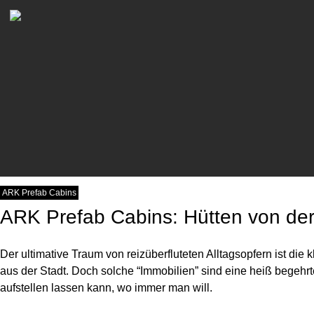
Newsletter Abonnieren
Bitte schicken Sie mir bis z
mit Informationen zu neuen B
genommen und akzeptiere di
ARK Prefab Cabins
ARK Prefab Cabins: Hütten von de
Der ultimative Traum von reizüberfluteten Alltagsopfern ist d
aus der Stadt. Doch solche “Immobilien” sind eine heiß begehrte
aufstellen lassen kann, wo immer man will.