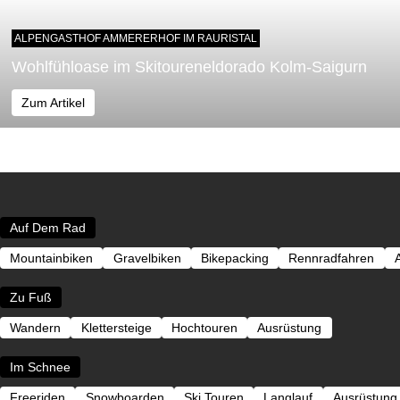
ALPENGASTHOF AMMERERHOF IM RAURISTAL
Wohlfühloase im Skitoureneldorado Kolm-Saigurn
Zum Artikel
Auf Dem Rad
Mountainbiken
Gravelbiken
Bikepacking
Rennradfahren
Zu Fuß
Wandern
Klettersteige
Hochtouren
Ausrüstung
Im Schnee
Freeriden
Snowboarden
Ski Touren
Langlauf
Ausrüstung