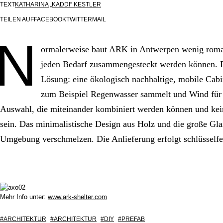
TEXT
KATHARINA „KADDI“ KESTLER
TEILEN AUF
FACEBOOK
TWITTER
MAIL
N
ormalerweise baut ARK in Antwerpen wenig roman
jeden Bedarf zusammengesteckt werden können. Do
Lösung: eine ökologisch nachhaltige, mobile Cabin-
zum Beispiel Regenwasser sammelt und Wind für d
Auswahl, die miteinander kombiniert werden können und kein
sein. Das minimalistische Design aus Holz und die große Glas
Umgebung verschmelzen. Die Anlieferung erfolgt schlüsselfer
Mehr Info unter:
www.ark-shelter.com
ARCHITEKTUR
ARCHITEKTUR
DIY
PREFAB