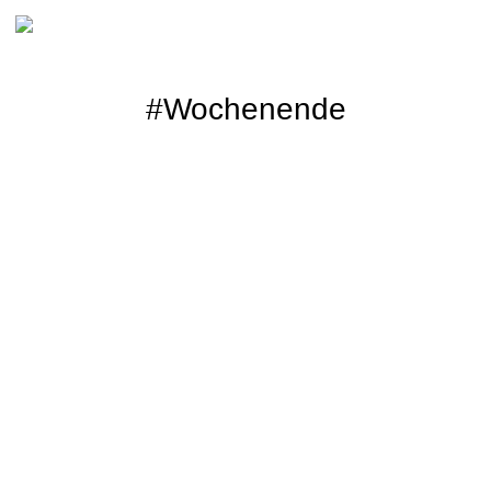
#Wochenende
Newsletter Abonnieren
Bitte schicken Sie mir bis z
mit Informationen zu neuen B
genommen und akzeptiere di