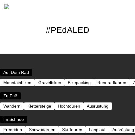
#PEdALED
Newsletter Abonnieren
Bitte schicken Sie mir bis z
mit Informationen zu neuen B
genommen und akzeptiere di
Auf Dem Rad
Mountainbiken
Gravelbiken
Bikepacking
Rennradfahren
Zu Fuß
Wandern
Klettersteige
Hochtouren
Ausrüstung
Im Schnee
Freeriden
Snowboarden
Ski Touren
Langlauf
Ausrüstung