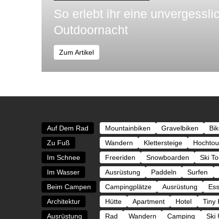
So erlebt ihr eine unvergessli
Outdoornacht
Zum Artikel
Auf Dem Rad
Mountainbiken
Gravelbiken
Bi
Zu Fuß
Wandern
Klettersteige
Hochtou
Im Schnee
Freeriden
Snowboarden
Ski T
Im Wasser
Ausrüstung
Paddeln
Surfen
Beim Campen
Campingplätze
Ausrüstung
Es
Architektur
Hütte
Apartment
Hotel
Tiny
Ausrüstung
Rad
Wandern
Camping
Ski