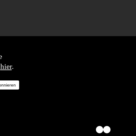
e
u
hier
.
onnieren