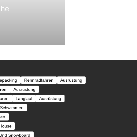
che
kepacking
Rennradfahren
Ausrüstung
ren
Ausrüstung
ouren
Langlauf
Ausrüstung
Schwimmen
sen
 House
 Und Snowboard