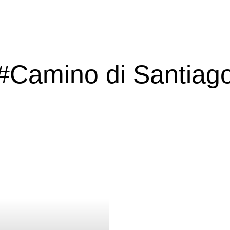
#Camino di Santiag
Outdoor Inspiration
ins Postfach?
Newsletter Abonn
Bitte schicken Sie mir bis zum Widerruf meiner Einwilligung den wöchentlichen
Newsletter mit Informationen zu neuen Beiträgen. Die
Datenschutzerklärung
ha
zur Kenntnis genommen und akzeptiere diese. *