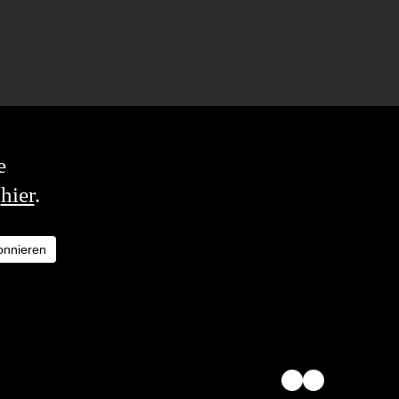
e
u
hier
.
onnieren