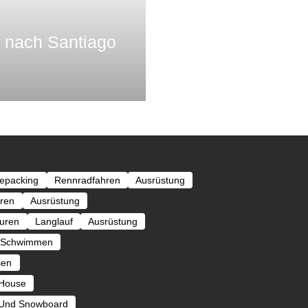
m nach Santiago
kepacking
Rennradfahren
Ausrüstung
ren
Ausrüstung
ouren
Langlauf
Ausrüstung
Schwimmen
sen
 House
 Und Snowboard