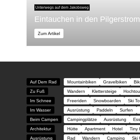
Unterwegs auf dem Jakobsweg
Eintauchen in den Pilgerstro
Zum Artikel
Auf Dem Rad
Mountainbiken
Gravelbiken
Bi
Zu Fuß
Wandern
Klettersteige
Hochtou
Im Schnee
Freeriden
Snowboarden
Ski T
Im Wasser
Ausrüstung
Paddeln
Surfen
Beim Campen
Campingplätze
Ausrüstung
Es
Architektur
Hütte
Apartment
Hotel
Tiny
Ausrüstung
Rad
Wandern
Camping
Ski